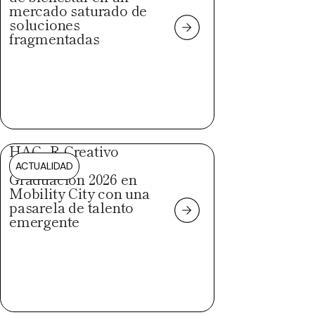
mercado saturado de
soluciones
fragmentadas
HAC_R Creativo
celebra su
ACTUALIDAD
Graduación 2026 en
Mobility City con una
pasarela de talento
emergente