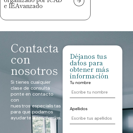
e IEAvanzado
Contacta
con
Déjanos tus
datos para
nosotros
obtener más
información
Si tienes cualquier
Tu nombre
clase de consulta
ponte en contacto
con
nuestros especialistas
Apellidos
para que podamos
ayudarte a resolverlas.