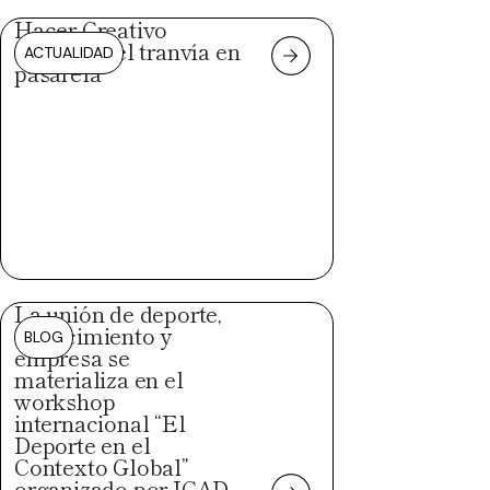
Hacer Creativo
convierte el tranvía en
ACTUALIDAD
pasarela
La unión de deporte,
conocimiento y
BLOG
empresa se
materializa en el
workshop
internacional “El
Deporte en el
Contexto Global”
organizado por ICAD