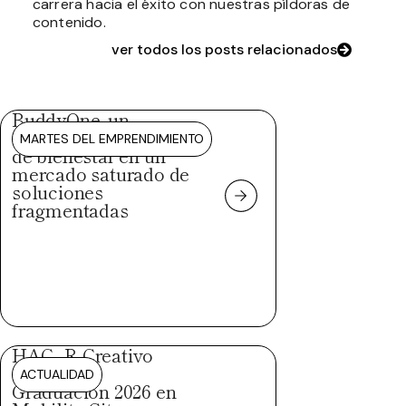
carrera hacia el éxito con nuestras píldoras de
contenido.
ver todos los posts relacionados
BuddyOne, un
ecosistema integral
MARTES DEL EMPRENDIMIENTO
de bienestar en un
mercado saturado de
soluciones
fragmentadas
HAC_R Creativo
celebra su
ACTUALIDAD
Graduación 2026 en