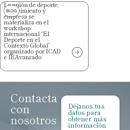
La unión de deporte,
conocimiento y
BLOG
empresa se
materializa en el
workshop
internacional “El
Deporte en el
Contexto Global”
organizado por ICAD
e IEAvanzado
Contacta
con
Déjanos tus
datos para
nosotros
obtener más
información