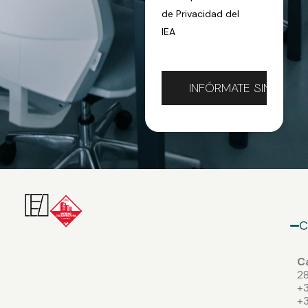
de Privacidad
del
IEA
C
Ca
2
+3
+