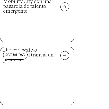
Mobility City con una
pasarela de talento
emergente
Hacer Creativo
convierte el tranvía en
ACTUALIDAD
pasarela