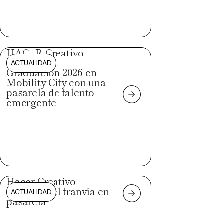
HAC_R Creativo
celebra su
ACTUALIDAD
Graduación 2026 en
Mobility City con una
pasarela de talento
emergente
Hacer Creativo
convierte el tranvía en
ACTUALIDAD
pasarela