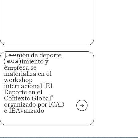
La unión de deporte,
conocimiento y
BLOG
empresa se
materializa en el
workshop
internacional “El
Deporte en el
Contexto Global”
organizado por ICAD
e IEAvanzado