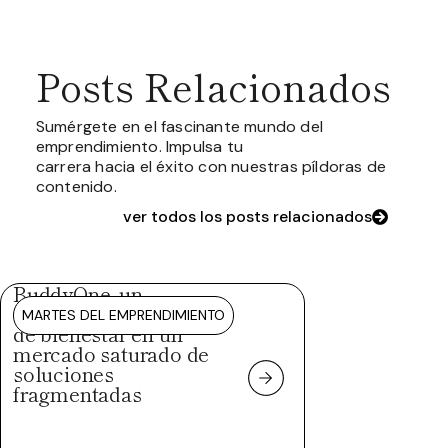
Posts Relacionados
Sumérgete en el fascinante mundo del
emprendimiento. Impulsa tu
carrera hacia el éxito con nuestras píldoras de
contenido.
ver todos los posts relacionados
BuddyOne, un
ecosistema integral
MARTES DEL EMPRENDIMIENTO
de bienestar en un
mercado saturado de
soluciones
fragmentadas