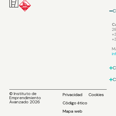
C
Ca
2
+3
+
M
i
C
C
© Instituto de
Privacidad
Cookies
Emprendimiento
Avanzado 2026
Código ético
Mapa web