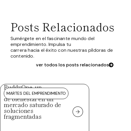
Posts Relacionados
Sumérgete en el fascinante mundo del
emprendimiento. Impulsa tu
carrera hacia el éxito con nuestras píldoras de
contenido.
ver todos los posts relacionados
BuddyOne, un
ecosistema integral
MARTES DEL EMPRENDIMIENTO
de bienestar en un
mercado saturado de
soluciones
fragmentadas