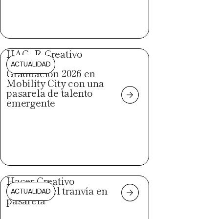
HAC_R Creativo
celebra su
ACTUALIDAD
Graduación 2026 en
Mobility City con una
pasarela de talento
emergente
Hacer Creativo
convierte el tranvía en
ACTUALIDAD
pasarela