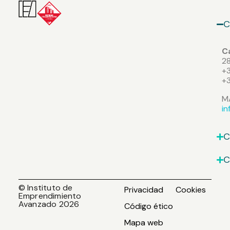
C
Ca
2
+3
+
M
i
C
C
© Instituto de
Privacidad
Cookies
Emprendimiento
Avanzado 2026
Código ético
Mapa web