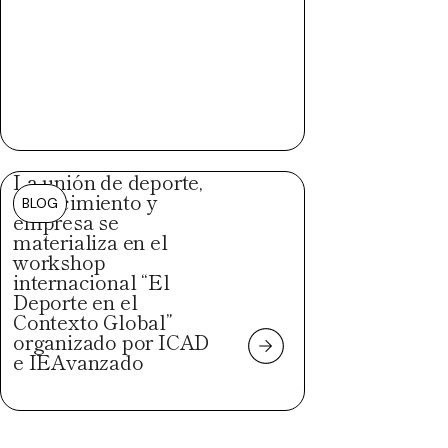
La unión de deporte,
conocimiento y
BLOG
empresa se
materializa en el
workshop
internacional “El
Deporte en el
Contexto Global”
organizado por ICAD
e IEAvanzado