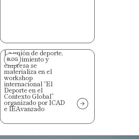
La unión de deporte,
conocimiento y
BLOG
empresa se
materializa en el
workshop
internacional “El
Deporte en el
Contexto Global”
organizado por ICAD
e IEAvanzado