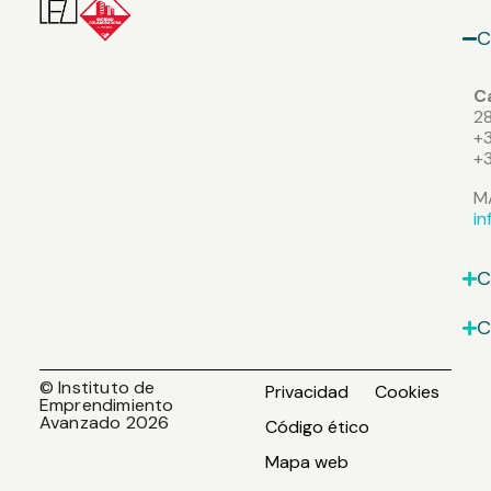
C
Ca
2
+3
+
M
i
C
C
© Instituto de
Privacidad
Cookies
Emprendimiento
Avanzado 2026
Código ético
Mapa web