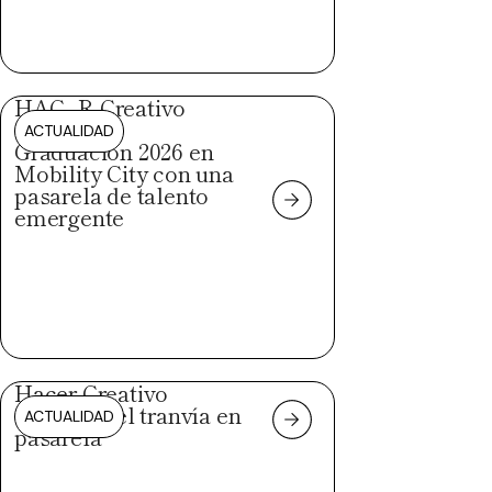
HAC_R Creativo
celebra su
ACTUALIDAD
Graduación 2026 en
Mobility City con una
pasarela de talento
emergente
Hacer Creativo
convierte el tranvía en
ACTUALIDAD
pasarela