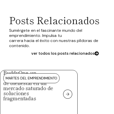
Posts Relacionados
Sumérgete en el fascinante mundo del
emprendimiento. Impulsa tu
carrera hacia el éxito con nuestras píldoras de
contenido.
ver todos los posts relacionados
BuddyOne, un
ecosistema integral
MARTES DEL EMPRENDIMIENTO
de bienestar en un
mercado saturado de
soluciones
fragmentadas