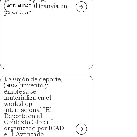
convierte el tranvía en
ACTUALIDAD
pasarela
La unión de deporte,
conocimiento y
BLOG
empresa se
materializa en el
workshop
internacional “El
Deporte en el
Contexto Global”
organizado por ICAD
e IEAvanzado