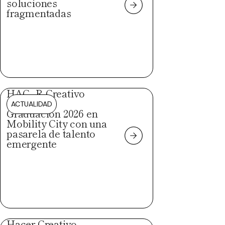
soluciones
fragmentadas
HAC_R Creativo
celebra su
ACTUALIDAD
Graduación 2026 en
Mobility City con una
pasarela de talento
emergente
Hacer Creativo