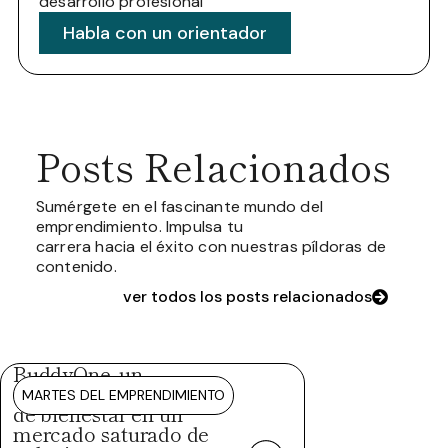
desarrollo profesional
Habla con un orientador
Posts Relacionados
Sumérgete en el fascinante mundo del
emprendimiento. Impulsa tu
carrera hacia el éxito con nuestras píldoras de
contenido.
ver todos los posts relacionados
BuddyOne, un
ecosistema integral
MARTES DEL EMPRENDIMIENTO
de bienestar en un
mercado saturado de