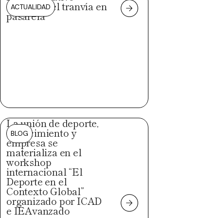
convierte el tranvía en
ACTUALIDAD
pasarela
La unión de deporte,
conocimiento y
BLOG
empresa se
materializa en el
workshop
internacional “El
Deporte en el
Contexto Global”
organizado por ICAD
e IEAvanzado