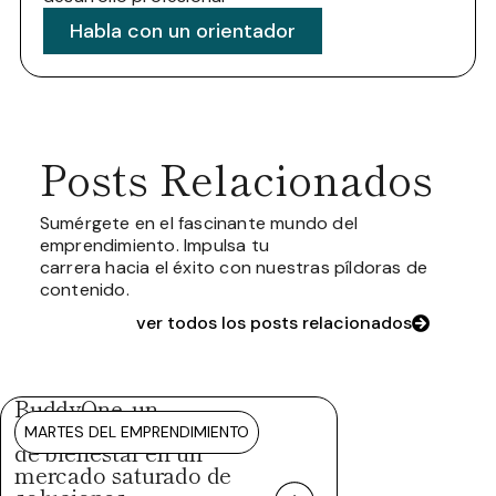
Habla con un orientador
Posts Relacionados
Sumérgete en el fascinante mundo del
emprendimiento. Impulsa tu
carrera hacia el éxito con nuestras píldoras de
contenido.
ver todos los posts relacionados
BuddyOne, un
ecosistema integral
MARTES DEL EMPRENDIMIENTO
de bienestar en un
mercado saturado de