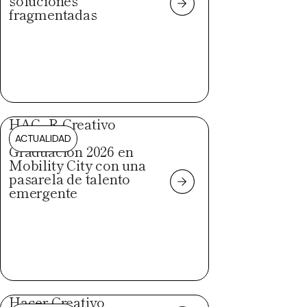
soluciones
fragmentadas
HAC_R Creativo
celebra su
ACTUALIDAD
Graduación 2026 en
Mobility City con una
pasarela de talento
emergente
Hacer Creativo