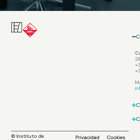
C
Ca
2
+3
+
M
i
C
C
© Instituto de
Privacidad
Cookies