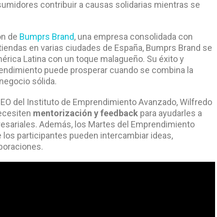
umidores contribuir a causas solidarias mientras se
ón de
Bumprs Brand
, una empresa consolidada con
 tiendas en varias ciudades de España, Bumprs Brand se
érica Latina con un toque malagueño. Su éxito y
endimiento puede prosperar cuando se combina la
negocio sólida.
 CEO del Instituto de Emprendimiento Avanzado, Wilfredo
necesiten
mentorización y feedback
para ayudarles a
presariales. Además, los Martes del Emprendimiento
los participantes pueden intercambiar ideas,
boraciones.