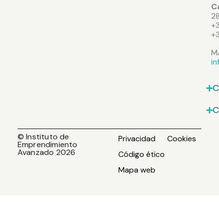
Ca
2
+3
+
M
i
C
C
© Instituto de
Privacidad
Cookies
Emprendimiento
Avanzado 2026
Código ético
Mapa web