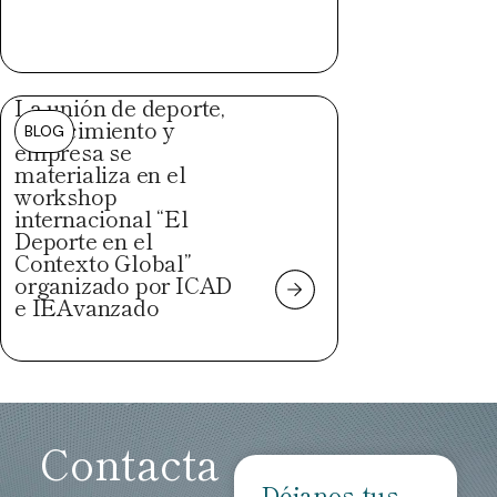
La unión de deporte,
conocimiento y
BLOG
empresa se
materializa en el
workshop
internacional “El
Deporte en el
Contexto Global”
organizado por ICAD
e IEAvanzado
Contacta
Déjanos tus