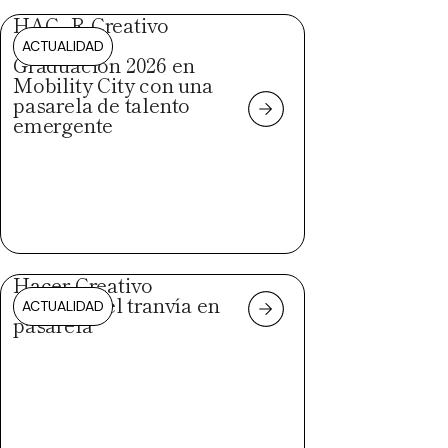
HAC_R Creativo
celebra su
ACTUALIDAD
Graduación 2026 en
Mobility City con una
pasarela de talento
emergente
Hacer Creativo
convierte el tranvía en
ACTUALIDAD
pasarela