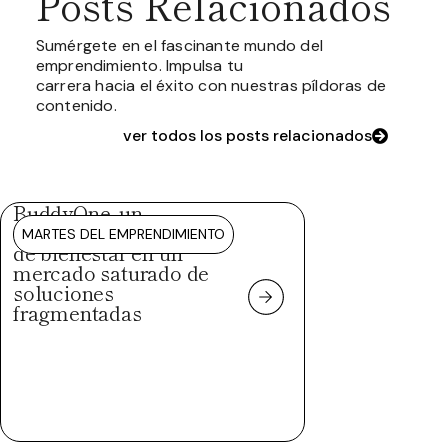
Posts Relacionados
Sumérgete en el fascinante mundo del
emprendimiento. Impulsa tu
carrera hacia el éxito con nuestras píldoras de
contenido.
ver todos los posts relacionados
BuddyOne, un
ecosistema integral
MARTES DEL EMPRENDIMIENTO
de bienestar en un
mercado saturado de
soluciones
fragmentadas