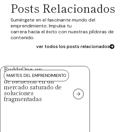
Posts Relacionados
Sumérgete en el fascinante mundo del
emprendimiento. Impulsa tu
carrera hacia el éxito con nuestras píldoras de
contenido.
ver todos los posts relacionados
BuddyOne, un
ecosistema integral
MARTES DEL EMPRENDIMIENTO
de bienestar en un
mercado saturado de
soluciones
fragmentadas