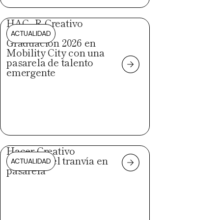
HAC_R Creativo
celebra su
ACTUALIDAD
Graduación 2026 en
Mobility City con una
pasarela de talento
emergente
Hacer Creativo
convierte el tranvía en
ACTUALIDAD
pasarela