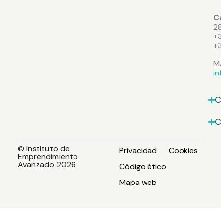
Ca
2
+3
+
M
i
C
C
© Instituto de
Privacidad
Cookies
Emprendimiento
Avanzado 2026
Código ético
Mapa web