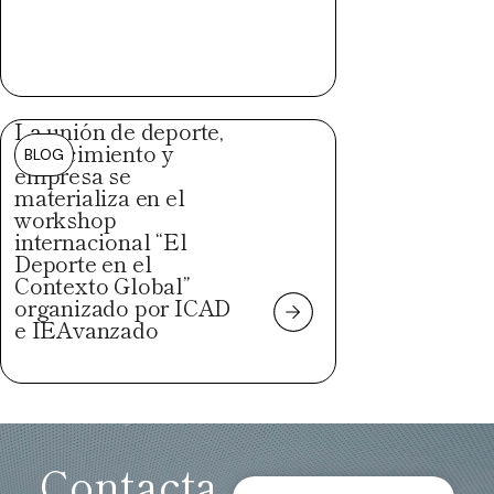
La unión de deporte,
conocimiento y
BLOG
empresa se
materializa en el
workshop
internacional “El
Deporte en el
Contexto Global”
organizado por ICAD
e IEAvanzado
Contacta