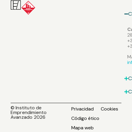
C
Ca
2
+3
+
M
i
C
C
© Instituto de
Privacidad
Cookies
Emprendimiento
Avanzado 2026
Código ético
Mapa web