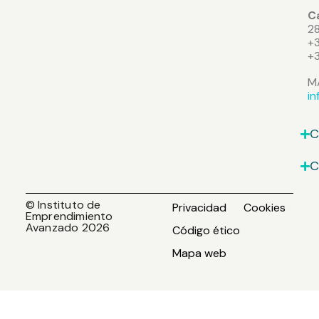
Ca
2
+3
+
M
i
C
C
© Instituto de
Privacidad
Cookies
Emprendimiento
Avanzado 2026
Código ético
Mapa web