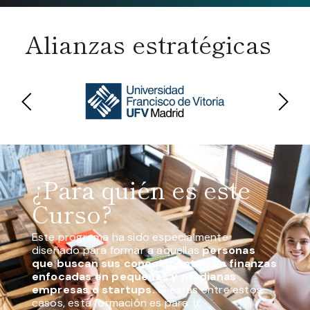
Alianzas estratégicas
¿Para quién es este
Curso?
Este programa ha sido especialmente
diseñado para formar a aquellas
personas
que buscan sus conocimientos en finanzas
enfocadas en pequeñas y medianas
empresas o startups.
Si estás entre estos
casos, esta formación es para ti: