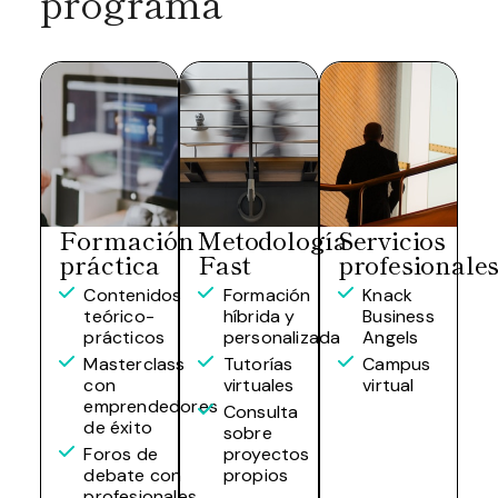
programa
Formación
Metodología
Servicios
práctica
Fast
profesionale
Contenidos
Formación
Knack
teórico-
híbrida y
Business
prácticos
personalizada
Angels
Masterclass
Tutorías
Campus
con
virtuales
virtual
emprendedores
Consulta
de éxito
sobre
Foros de
proyectos
debate con
propios
profesionales