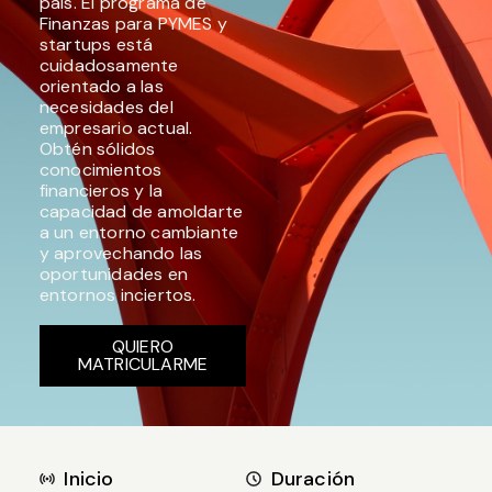
país. El programa de
Finanzas para PYMES y
startups está
cuidadosamente
orientado a las
necesidades del
empresario actual.
Obtén sólidos
conocimientos
financieros y la
capacidad de amoldarte
a un entorno cambiante
y aprovechando las
oportunidades en
entornos inciertos.
QUIERO
MATRICULARME
Inicio
Duración