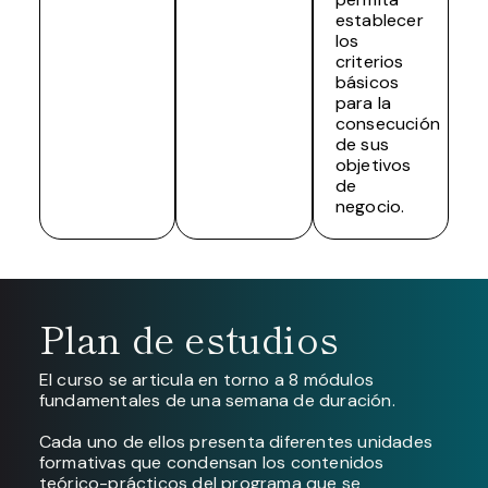
establecer
los
criterios
básicos
para la
consecución
de sus
objetivos
de
negocio.
Plan de estudios
El curso se articula en torno a 8 módulos
fundamentales de una semana de duración.
Cada uno de ellos presenta diferentes unidades
formativas que condensan los contenidos
teórico-prácticos del programa que se