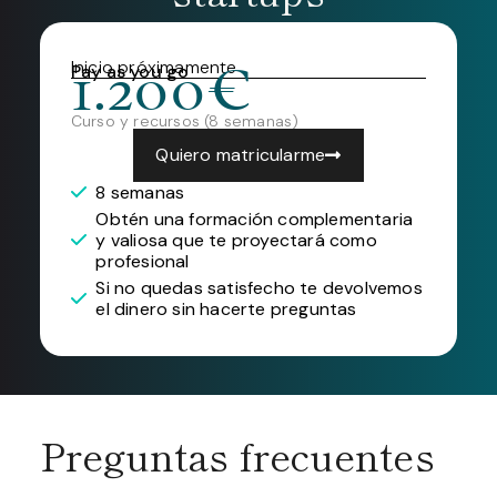
Inicio próximamente
Pay as you go
1.200€
Curso y recursos (8 semanas)
Quiero matricularme
8 semanas
Obtén una formación complementaria
y valiosa que te proyectará como
profesional
Si no quedas satisfecho te devolvemos
el dinero sin hacerte preguntas
Preguntas frecuentes