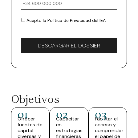
Acepto la
Política de Privacidad
del IEA
Objetivos
01
02
03
Ofrecer
Capacitar
Facilitar el
fuentes de
en
acceso y
capital
estrategias
comprender
diversas y
financieras
el papel de