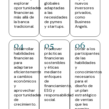
explorar
globales
nuevos
oportunidades
adaptadas
inversores
financieras
a las
privados,
más allá de
necesidades
como
la banca
de pymes
Business
tradicional.
y startups.
Angels.
04
05
06
Desarrollar
Promover
Dotar a los
habilidades
prácticas
participantes
financieras
financieras
de las
para
sostenibles
habilidades
adaptarse
y éticas
y
eficientemente
mediante
conocimientos
a cambios
enfoques
necesarios
económicos
de
para el
y
financiamiento,
diseño de
aprovechar
ESG y
un plan
oportunidades
responsabilidad
estratégico
de
social.
de ventas
crecimiento.
que les
permita