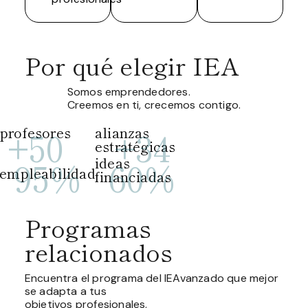
Por qué elegir IEA
Somos emprendedores.
Creemos en ti, crecemos contigo.
profesores
+
50
alianzas
+
34
estratégicas
95
%
ideas
60
%
empleabilidad
financiadas
Programas
relacionados
Encuentra el programa del IEAvanzado que mejor
se adapta a tus
objetivos profesionales.