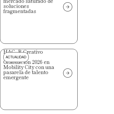
mercado saturado de
soluciones
fragmentadas
HAC_R Creativo
celebra su
ACTUALIDAD
Graduación 2026 en
Mobility City con una
pasarela de talento
emergente