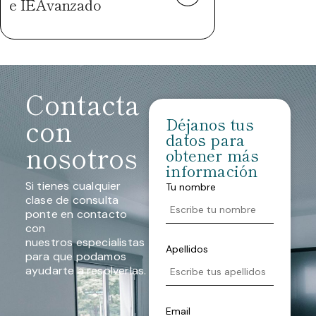
e IEAvanzado
Contacta
con
Déjanos tus
datos para
nosotros
obtener más
información
Si tienes cualquier
Tu nombre
clase de consulta
ponte en contacto
con
nuestros especialistas
Apellidos
para que podamos
ayudarte a resolverlas.
Email