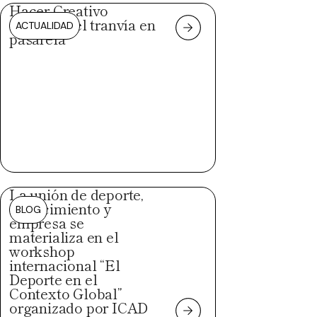
Hacer Creativo
convierte el tranvía en
ACTUALIDAD
pasarela
La unión de deporte,
conocimiento y
BLOG
empresa se
materializa en el
workshop
internacional “El
Deporte en el
Contexto Global”
organizado por ICAD