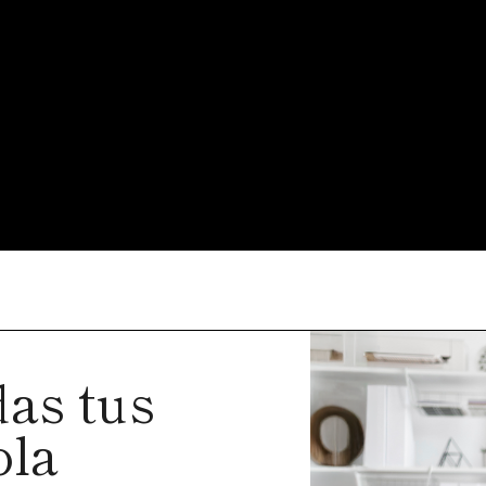
as tus
ola