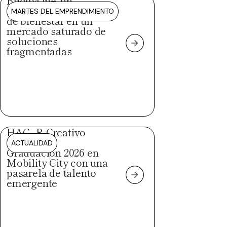
BuddyOne, un
ecosistema integral
MARTES DEL EMPRENDIMIENTO
de bienestar en un
mercado saturado de
soluciones
fragmentadas
HAC_R Creativo
celebra su
ACTUALIDAD
Graduación 2026 en
Mobility City con una
pasarela de talento
emergente