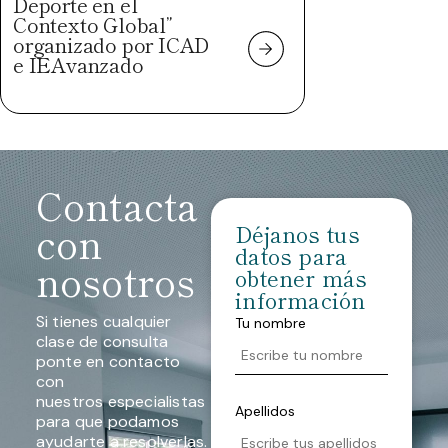
Deporte en el
Contexto Global”
organizado por ICAD
e IEAvanzado
Contacta
con
Déjanos tus
datos para
nosotros
obtener más
información
Si tienes cualquier
Tu nombre
clase de consulta
ponte en contacto
con
nuestros especialistas
Apellidos
para que podamos
ayudarte a resolverlas.