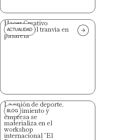
Hacer Creativo
convierte el tranvía en
ACTUALIDAD
pasarela
La unión de deporte,
conocimiento y
BLOG
empresa se
materializa en el
workshop
internacional “El