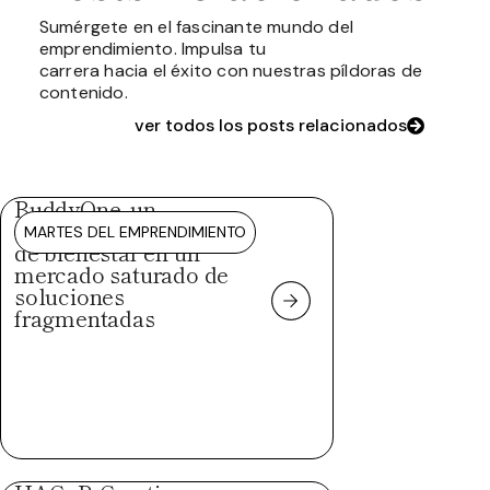
Sumérgete en el fascinante mundo del
emprendimiento. Impulsa tu
carrera hacia el éxito con nuestras píldoras de
contenido.
ver todos los posts relacionados
BuddyOne, un
ecosistema integral
MARTES DEL EMPRENDIMIENTO
de bienestar en un
mercado saturado de
soluciones
fragmentadas