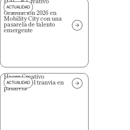
HAC_R Creativo
celebra su
ACTUALIDAD
Graduación 2026 en
Mobility City con una
pasarela de talento
emergente
Hacer Creativo
convierte el tranvía en
ACTUALIDAD
pasarela