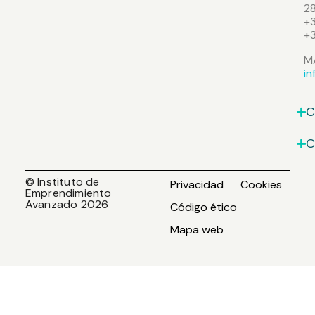
2
+3
+
M
i
C
C
© Instituto de
Privacidad
Cookies
Emprendimiento
Avanzado 2026
Código ético
Mapa web