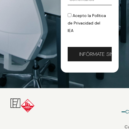
Acepto la
Política
de Privacidad
del
IEA
C
Ca