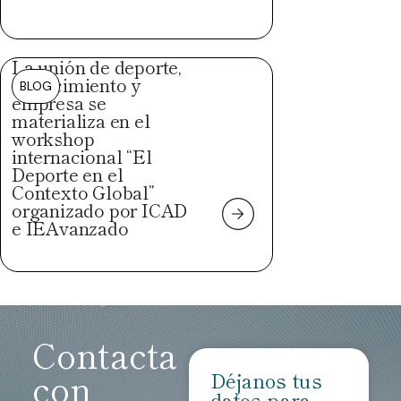
La unión de deporte,
conocimiento y
BLOG
empresa se
materializa en el
workshop
internacional “El
Deporte en el
Contexto Global”
organizado por ICAD
e IEAvanzado
Contacta
con
Déjanos tus
datos para