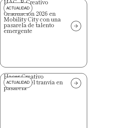
HAC_R Creativo
celebra su
ACTUALIDAD
Graduación 2026 en
Mobility City con una
pasarela de talento
emergente
Hacer Creativo
convierte el tranvía en
ACTUALIDAD
pasarela