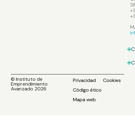
2
+3
+
M
i
C
C
© Instituto de
Privacidad
Cookies
Emprendimiento
Avanzado 2026
Código ético
Mapa web