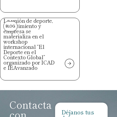
La unión de deporte,
conocimiento y
BLOG
empresa se
materializa en el
workshop
internacional “El
Deporte en el
Contexto Global”
organizado por ICAD
e IEAvanzado
Contacta
con
Déjanos tus