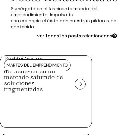
Sumérgete en el fascinante mundo del
emprendimiento. Impulsa tu
carrera hacia el éxito con nuestras píldoras de
contenido.
ver todos los posts relacionados
BuddyOne, un
ecosistema integral
MARTES DEL EMPRENDIMIENTO
de bienestar en un
mercado saturado de
soluciones
fragmentadas