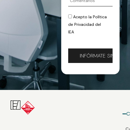
Acepto la
Política
de Privacidad
del
IEA
C
Ca